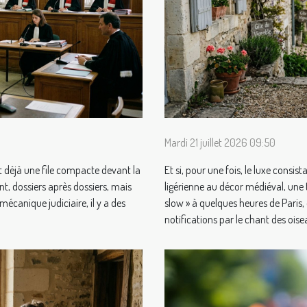
Mardi 21 juillet 2026 09:50
et déjà une file compacte devant la
Et si, pour une fois, le luxe consista
nt, dossiers après dossiers, mais
ligérienne au décor médiéval, une 
écanique judiciaire, il y a des
slow » à quelques heures de Paris,
notifications par le chant des oisea