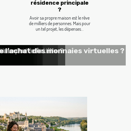
résidence principale
?
Avoir sa propre maison est le rêve
de milliers de personnes. Mais pour
un tel projet, les dépenses...
e en gîte à chinon
 marque ?
crutement ?
ngements ?
'appartement
ntreprise
'habitat
ie
ier sûr ?
Erreurs à éviter
tre portefeuille ?
tons ?
naies
 l’achat des monnaies virtuelles ?