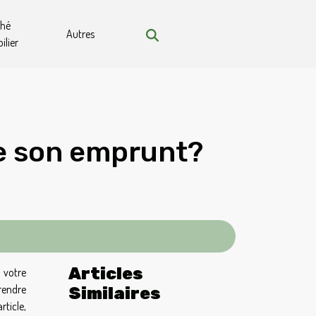
ché
Autres
lier
e son emprunt?
Articles
 votre
rendre
Similaires
rticle,