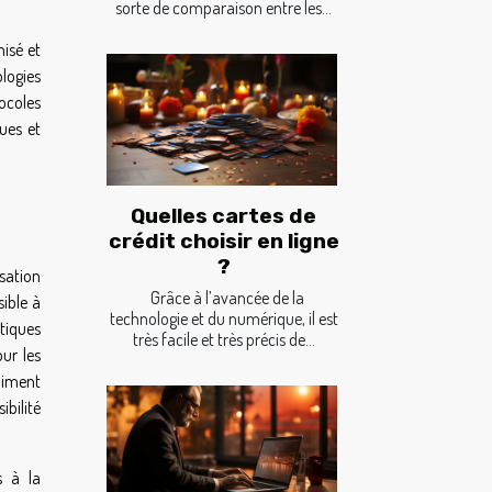
sorte de comparaison entre les...
nisé et
logies
tocoles
ues et
Quelles cartes de
crédit choisir en ligne
?
isation
Grâce à l’avancée de la
ible à
technologie et du numérique, il est
tiques
très facile et très précis de...
our les
chiment
bilité
s à la