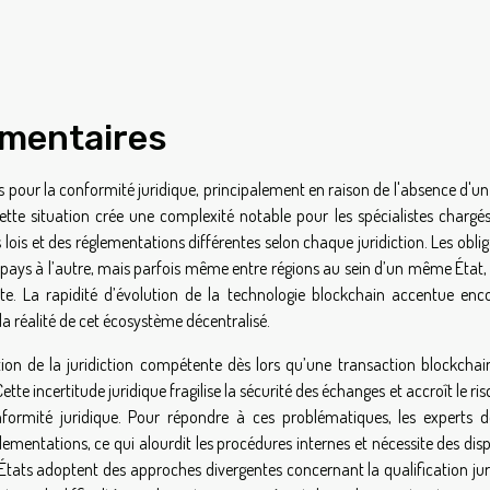
ementaires
 pour la conformité juridique, principalement en raison de l'absence d'un
Cette situation crée une complexité notable pour les spécialistes chargés
ois et des réglementations différentes selon chaque juridiction. Les obli
 pays à l’autre, mais parfois même entre régions au sein d’un même État, 
ate. La rapidité d’évolution de la technologie blockchain accentue enco
à la réalité de cet écosystème décentralisé.
tion de la juridiction compétente dès lors qu’une transaction blockchai
e incertitude juridique fragilise la sécurité des échanges et accroît le ri
conformité juridique. Pour répondre à ces problématiques, les experts d
ementations, ce qui alourdit les procédures internes et nécessite des disp
ins États adoptent des approches divergentes concernant la qualification ju