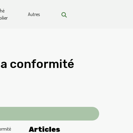
ché
Autres
lier
la conformité
Articles
ormité