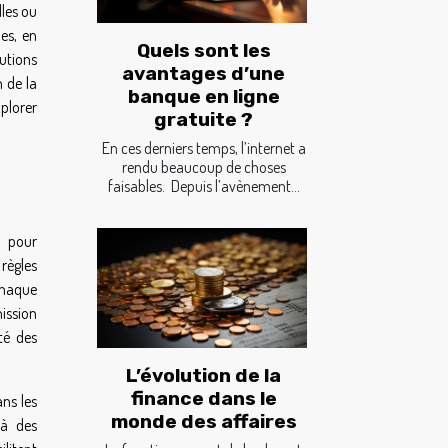
lles ou
les, en
Quels sont les
utions
avantages d’une
n de la
banque en ligne
xplorer
gratuite ?
En ces derniers temps, l’internet a
rendu beaucoup de choses
faisables. Depuis l’avènement...
s pour
règles
chaque
ission
té des
L’évolution de la
finance dans le
ns les
monde des affaires
 à des