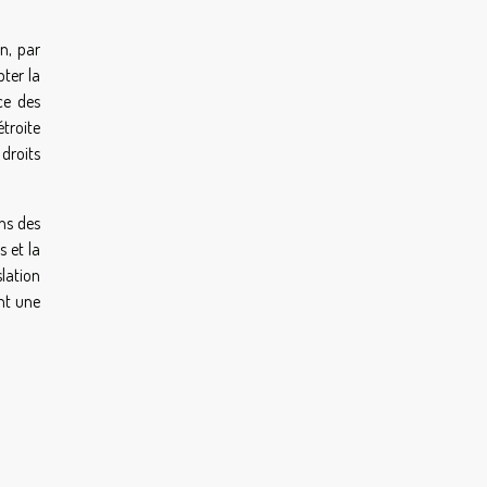
in, par
pter la
ce des
troite
droits
ins des
s et la
slation
nt une