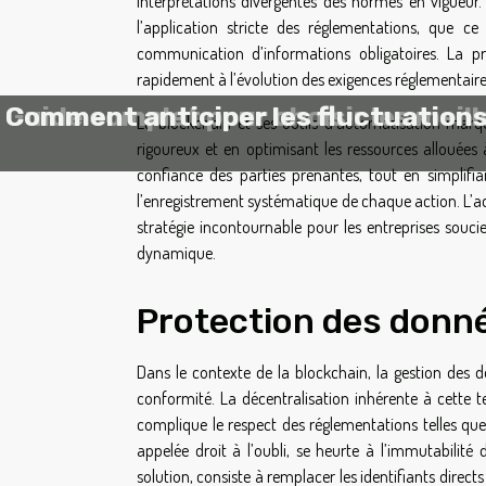
interprétations divergentes des normes en vigueur. 
l’application stricte des réglementations, que 
communication d’informations obligatoires. La p
rapidement à l’évolution des exigences réglementaires
Guide complet pour choisir les meil
Comment anticiper les fluctuations
La blockchain et ses outils d’automatisation marqu
rigoureux et en optimisant les ressources allouées 
confiance des parties prenantes, tout en simplifi
l’enregistrement systématique de chaque action. L’ad
stratégie incontournable pour les entreprises souc
dynamique.
Protection des donn
Dans le contexte de la blockchain, la gestion des 
conformité. La décentralisation inhérente à cette te
complique le respect des réglementations telles qu
appelée droit à l’oubli, se heurte à l’immutabilit
solution, consiste à remplacer les identifiants direc