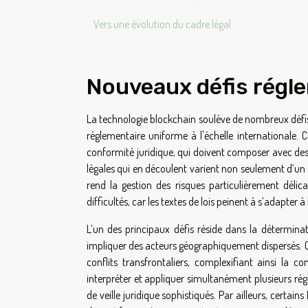
Vers une évolution du cadre légal
Nouveaux défis régl
La technologie blockchain soulève de nombreux défis
réglementaire uniforme à l'échelle internationale. 
conformité juridique, qui doivent composer avec des l
légales qui en découlent varient non seulement d’un
rend la gestion des risques particulièrement délic
difficultés, car les textes de lois peinent à s’adapter 
L’un des principaux défis réside dans la détermina
impliquer des acteurs géographiquement dispersés. Cett
conflits transfrontaliers, complexifiant ainsi la 
interpréter et appliquer simultanément plusieurs régl
de veille juridique sophistiqués. Par ailleurs, certa