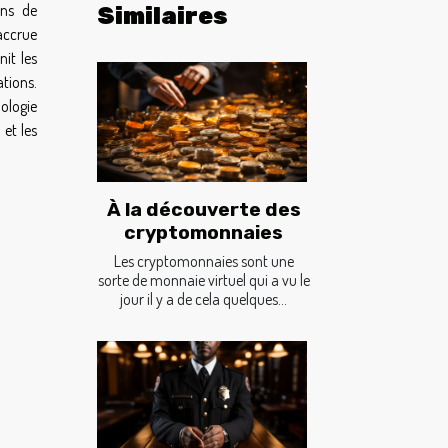
ans de
Similaires
accrue
it les
tions.
ologie
et les
À la découverte des
cryptomonnaies
Les cryptomonnaies sont une
sorte de monnaie virtuel qui a vu le
jour il y a de cela quelques...