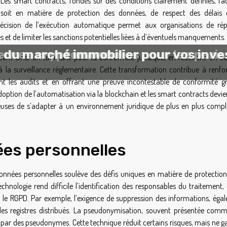
Les smart contracts, fondés sur des conditions clairement définies, faci
ce soit en matière de protection des données, de respect des délais
récision de l’exécution automatique permet aux organisations de ré
 et de limiter les sanctions potentielles liées à d’éventuels manquements.
leures cryptomonnaies pour les paris 
 du marché immobilier pour vos inv
ent ainsi un tournant pour la conformité juridique, en facilitant un co
à la surveillance réglementaire. Cette transformation contribue à renfor
ant les audits et en offrant une preuve incontestable de conformité g
option de l’automatisation via la blockchain et les smart contracts devi
ieuses de s’adapter à un environnement juridique de plus en plus compl
ées personnelles
données personnelles soulève des défis uniques en matière de protection
chnologie rend difficile l’identification des responsables du traitement,
e le RGPD. Par exemple, l’exigence de suppression des informations, éga
é des registres distribués. La pseudonymisation, souvent présentée com
ts par des pseudonymes. Cette technique réduit certains risques, mais ne g