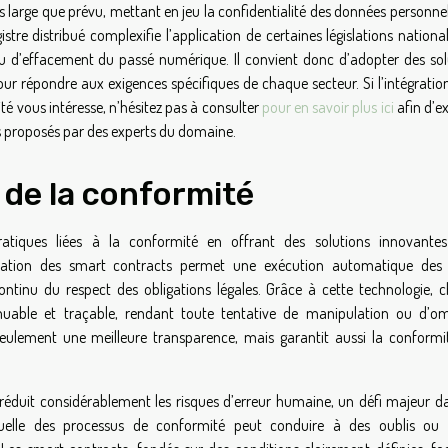
s large que prévu, mettant en jeu la confidentialité des données personne
istre distribué complexifie l’application de certaines législations nationa
ou d’effacement du passé numérique. Il convient donc d’adopter des sol
our répondre aux exigences spécifiques de chaque secteur. Si l’intégratio
té vous intéresse, n’hésitez pas à consulter
pour en savoir plus ici
afin d’e
s proposés par des experts du domaine.
de la conformité
atiques liées à la conformité en offrant des solutions innovante
tégration des smart contracts permet une exécution automatique des 
continu du respect des obligations légales. Grâce à cette technologie, 
muable et traçable, rendant toute tentative de manipulation ou d’om
 seulement une meilleure transparence, mais garantit aussi la conformi
réduit considérablement les risques d’erreur humaine, un défi majeur da
nuelle des processus de conformité peut conduire à des oublis ou