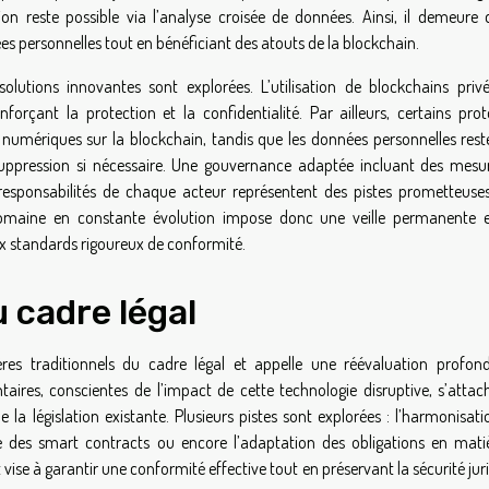
on reste possible via l’analyse croisée de données. Ainsi, il demeure d
ées personnelles tout en bénéficiant des atouts de la blockchain.
lutions innovantes sont explorées. L’utilisation de blockchains priv
forçant la protection et la confidentialité. Par ailleurs, certains prot
umériques sur la blockchain, tandis que les données personnelles rest
r suppression si nécessaire. Une gouvernance adaptée incluant des mesu
responsabilités de chaque acteur représentent des pistes prometteuse
e domaine en constante évolution impose donc une veille permanente 
x standards rigoureux de conformité.
 cadre légal
res traditionnels du cadre légal et appelle une réévaluation profon
ires, conscientes de l’impact de cette technologie disruptive, s’attac
de la législation existante. Plusieurs pistes sont explorées : l’harmonisat
que des smart contracts ou encore l’adaptation des obligations en mati
se à garantir une conformité effective tout en préservant la sécurité jur