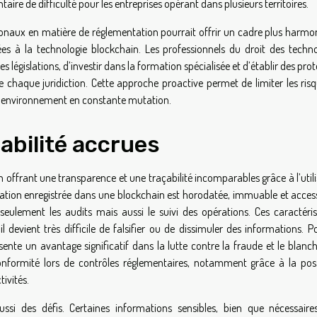
ire de difficulté pour les entreprises opérant dans plusieurs territoires.
tionaux en matière de réglementation pourrait offrir un cadre plus harmo
liées à la technologie blockchain. Les professionnels du droit des techno
législations, d’investir dans la formation spécialisée et d’établir des pro
chaque juridiction. Cette approche proactive permet de limiter les risq
n environnement en constante mutation.
abilité accrues
 offrant une transparence et une traçabilité incomparables grâce à l’util
cation enregistrée dans une blockchain est horodatée, immuable et access
n seulement les audits mais aussi le suivi des opérations. Ces caractéris
 devient très difficile de falsifier ou de dissimuler des informations. P
ésente un avantage significatif dans la lutte contre la fraude et le blan
onformité lors de contrôles réglementaires, notamment grâce à la possi
tivités.
si des défis. Certaines informations sensibles, bien que nécessaire