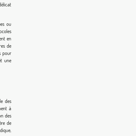
élicat
ées ou
ocoles
ent en
res de
s pour
et une
de des
hent à
ion des
ère de
idique,